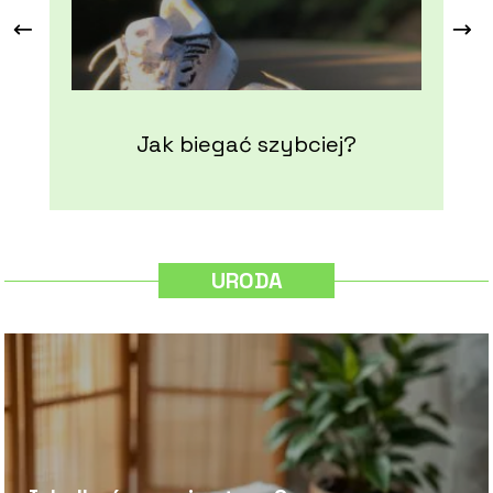
Jak biegać szybciej?
C
URODA